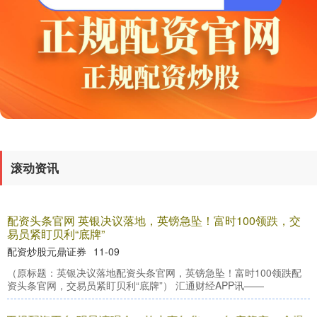
基金指数
7242.10
+12.30
+0.17%
滚动资讯
配资头条官网 英银决议落地，英镑急坠！富时100领跌，交
国债指数
229.69
+0.10
+0.04%
易员紧盯贝利“底牌”
配资炒股元鼎证券
11-09
（原标题：英银决议落地配资头条官网，英镑急坠！富时100领跌配
资头条官网，交易员紧盯贝利“底牌”） 汇通财经APP讯——