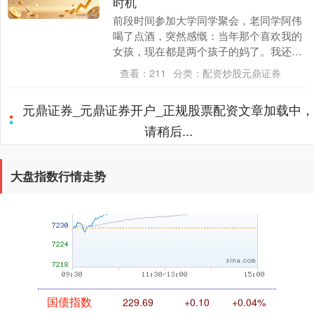
时机
前段时间参加大学同学聚会，老同学阿伟
创业板指
喝了点酒，突然感慨：当年那个喜欢我的
3563.12
+47.56
+1.35%
女孩，现在都是两个孩子的妈了。我还单
着，总觉得能遇到更好的，结果越等越
查看：
211
分类：
配资炒股元鼎证券
挑，现在连相亲都约....
元鼎证券_元鼎证券开户_正规股票配资文章加载中，
请稍后...
大盘指数行情走势
基金指数
7242.10
+12.30
+0.17%