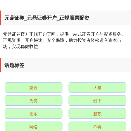
元鼎证券_元鼎证券开户_正规股票配资
元鼎证券官方正规开户官网，提供一站式证券开户与配资服务。
正规资质、开户快速、安全保障，助力投资者轻松进入资本市
场，实现稳健收益。
深证成指
14311.01
+200.89
+1.42%
话题标签
凌云
大量
为何
线下
京东
新职
沪深300
4694.44
+43.13
+0.93%
网络
不再