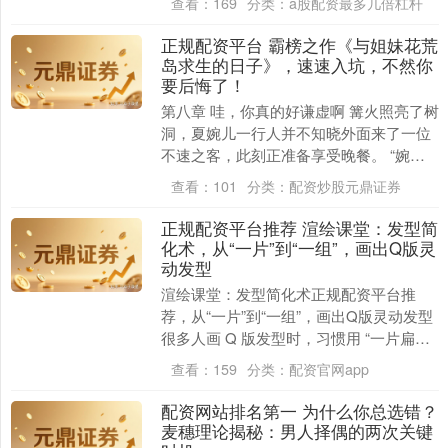
查看：
169
分类：
a股配资最多几倍杠杆
停下来，细细....
正规配资平台 霸榜之作《与姐妹花荒
岛求生的日子》，速速入坑，不然你
沪深300
要后悔了！
4694.44
+43.13
+0.93%
第八章 哇，你真的好谦虚啊 篝火照亮了树
洞，夏婉儿一行人并不知晓外面来了一位
不速之客，此刻正准备享受晚餐。 “婉
儿，这块牛肉味道还不错，你快尝尝，雪
查看：
101
分类：
配资炒股元鼎证券
柔妹妹，你也....
正规配资平台推荐 渲绘课堂：发型简
化术，从“一片”到“一组”，画出Q版灵
动发型
北证50
1134.24
+11.37
+1.01%
渲绘课堂：发型简化术正规配资平台推
荐，从“一片”到“一组”，画出Q版灵动发型
很多人画 Q 版发型时，习惯用 “一片扁平
色块” 覆盖头部，结果发型像 “贴在头上....
查看：
159
分类：
配资官网app
配资网站排名第一 为什么你总选错？
麦穗理论揭秘：男人择偶的两次关键