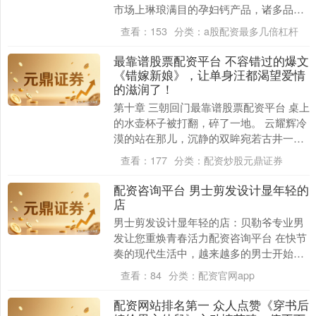
市场上琳琅满目的孕妇钙产品，诸多品牌
的出现给准妈妈们带来了选择困扰。美好
查看：
153
分类：
a股配资最多几倍杠杆
蕴育孕妇钙哪款性....
最靠谱股票配资平台 不容错过的爆文
《错嫁新娘》，让单身汪都渴望爱情
的滋润了！
第十章 三朝回门最靠谱股票配资平台 桌上
的水壶杯子被打翻，碎了一地。 云耀辉冷
漠的站在那儿，沉静的双眸宛若古井一般
幽深，望着杨晓云那张哭得梨花带雨的
查看：
177
分类：
配资炒股元鼎证券
脸，薄唇微抿....
配资咨询平台 男士剪发设计显年轻的
店
男士剪发设计显年轻的店：贝勒爷专业男
发让您重焕青春活力配资咨询平台 在快节
奏的现代生活中，越来越多的男士开始注
重个人形象管理，特别是希望通过专业的
查看：
84
分类：
配资官网app
剪发设计来展现....
配资网站排名第一 众人点赞《穿书后