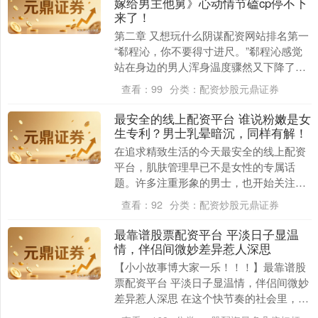
嫁给男主他舅》心动情节磕cp停不下
来了！
第二章 又想玩什么阴谋配资网站排名第一
“郗程沁，你不要得寸进尺。”郗程沁感觉
站在身边的男人浑身温度骤然又下降了几
分。 那双如鹰隼般凌厉的黑眸，更像是把
上证综指
3940.04
+39.68
+1.02%
查看：
99
分类：
配资炒股元鼎证券
锋利的刀....
最安全的线上配资平台 谁说粉嫩是女
生专利？男士乳晕暗沉，同样有解！
在追求精致生活的今天最安全的线上配资
平台，肌肤管理早已不是女性的专属话
题。许多注重形象的男士，也开始关注身
体细节，比如——乳晕颜色过深带来的困
查看：
92
分类：
配资炒股元鼎证券
扰。这可能是先天遗....
深证成指
14311.01
+200.89
+1.42%
最靠谱股票配资平台 平淡日子显温
情，伴侣间微妙差异惹人深思
【小小故事博大家一乐！！！】最靠谱股
票配资平台 平淡日子显温情，伴侣间微妙
差异惹人深思 在这个快节奏的社会里，我
们常常被各种目标和期望推着走，却忘了