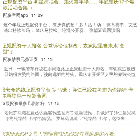
正规配资平台 明星演唱会、焰火嘉年华……年底肇庆17个爆
款活动合集→
配资官网app
11-09
这个年底正规配资平台， 肇庆真的超！多！活！动！ 体育赛事、文艺
期指IC0
7877.80
+164.40
+2.13%
演出持续加码， 肇庆马拉松、轮滑公开赛、 张韶涵巡回演唱
正规配资十大排名 公益诉讼促整改，农家院里自来水“变
甜”了
配资炒股元鼎证券
11-13
近日，一辆警车行驶在乡间道路上正规配资十大排名，车轮碾过被烈
日灼得发烫的路面，驶向远郊的村落。重庆市开州区人民检察院公益
最安全的线上配资平台 罗马诺：拜仁已经在考虑为伦纳特-卡
尔再提供一份新合同
a股配资最多几倍杠杆
11-15
名记罗马诺在自己的播客频道发布了最新视频，并谈到了拜仁慕尼黑
小将伦纳特-卡尔的情况。 罗马诺说道：“伦纳特-卡尔，这位来
未来MotoGP之星！国际摩联MiniGP中国站精彩不断