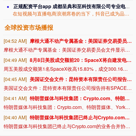
正规配资平台app 成都呈典和至科技有限公司专业电商知识么？
在短视频与直播电商浪潮席卷的当下，抖音已成为品牌增长的核心阵地。然而，平台规则复...
全球投资市场播报
[04:52 AM]
摩根大通不动产专属基金：美国证券交易委员会文件显示，该基金已提交S类、A类、I类股份发行申请，发行规模未披露。
摩根大通不动产专属基金：美国证券交易委员会文件显示，该基金已提交S类、A类、I类股份发行申请，发行规模未披露。
[04:49 AM]
8月8日美股成交额前20：SpaceX将自建发电厂保障电力供应
周五美股成交额第1名SpaceX收高15.83%，成交300.16亿美元。据报道，SpaceX计划建设自己的发电设施，为其与特斯拉在美国得州共同开发的大型半导体制造工厂提供电力支持。本周早些时候，SpaceX负责能源和数据中心开发业务的Riley Trettel在得州格莱姆斯县（Grimes County）的一场公开会议上表示：“我们将自行供电。我们会建设燃气发电厂，同时也会建设规模非常庞大的电池阵列，用于储存能源。我们几乎会立即启动这个项目。我们需要开始进行土建工作，需要着手建设基础设施和地基，我们会马上推进。”这一表态为马斯克旗下两大公司正在推进的新工厂计划提供了更多细节，该项目名为“Terafab”。
[04:45 AM]
美国证交会文件：昆特资本有限责任公司报告持有SPACEX公司835股A类股份。
美国证交会文件：昆特资本有限责任公司报告持有SPACEX公司835股A类股份。
[04:41 AM]
特朗普媒体与科技集团：Crypto.com、特朗普媒体、Yorkville America已共同同意不再推进此前宣布的合作关系。
特朗普媒体与科技集团：Crypto.com、特朗普媒体、Yorkville America已共同同意不再推进此前宣布的合作关系。
[04:40 AM]
特朗普媒体与科技集团已终止与Crypto.com的业务合并协议，于2026年8月7日生效。
特朗普媒体与科技集团已终止与Crypto.com的业务合并协议，于2026年8月7日生效。