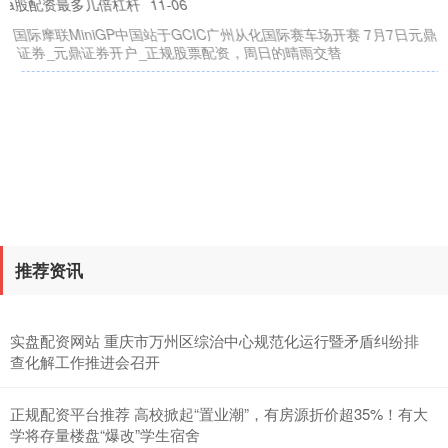
a股配资最多几倍杠杆
11-06
国际摩联MiniGP中国站于GCIC广州从化国际赛车场开赛 7月7日元鼎
证券_元鼎证券开户_正规股票配资，周日的晴雨交替
推荐资讯
实盘配资网站 重庆市万州区综治中心规范化运行暨矛盾纠纷排
查化解工作推进会召开
正规配资平台推荐 高校掀起“置业潮”，有房源折价超35%！有大
学将存量楼盘“爆改”学生宿舍