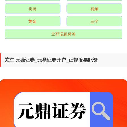
明厨
视频
黄金
三个
全部话题标签
北证50
1134.24
+11.37
+1.01%
关注 元鼎证券_元鼎证券开户_正规股票配资
创业板指
3563.12
+47.56
+1.35%