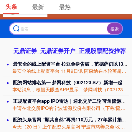
头条
最新
最热
搜索
元鼎证券_元鼎证券开户_正规股票配资推荐
最安全的线上配资平台 拉亚金身告破，范德萨仍以1311分钟保持最长英超不失球纪录
最安全的线上配资平台 11月9日讯 阿森纳在本轮英超客场挑战升班马桑德兰，枪手青...
配资网站排名第一 梦网科技（002123.SZ）新增一起对外投资，被投资公司为天津渤钢三十号企业管理合伙企业（有限合伙）
本站消息，根据天眼查APP显示，梦网科技（002123.SZ）新增一起对外投资事...
正规配资平台app IPO雷达｜迎北交所二轮问询 隆源股份遭直击三大痛点：业绩逆势增长持续性、毛利率三连降、产能扩张能否消化
申请在北交所IPO的宁波隆源股份有限公司（下称“隆源股份”）近日收到第二轮审核问...
配资头条官网 “顺其自然”再捐110万元，27年累计捐款1796万
今天（20 日）上午配资头条官网 宁波市慈善总会 收到"顺其自然"的 110 万...